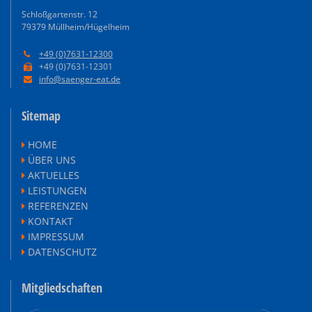
Schloßgartenstr. 12
79379 Müllheim/Hügelheim
+49 (0)7631-12300

+49 (0)7631-12301

info@saenger-eat.de

Sitemap
HOME

ÜBER UNS

AKTUELLES

LEISTUNGEN

REFERENZEN

KONTAKT

IMPRESSUM

DATENSCHUTZ

Mitgliedschaften