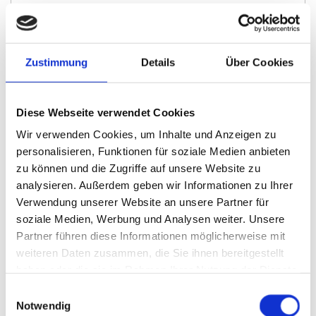
Zustimmung
Details
Über Cookies
Diese Webseite verwendet Cookies
Wir verwenden Cookies, um Inhalte und Anzeigen zu
personalisieren, Funktionen für soziale Medien anbieten
zu können und die Zugriffe auf unsere Website zu
analysieren. Außerdem geben wir Informationen zu Ihrer
Ich habe die Datenschutzerklärung zur Kenntnis genommen. Ich
stimme einer elektronischen Speicherung und Verarbeitung meiner
Verwendung unserer Website an unsere Partner für
eingegebenen Daten zur Beantwortung meiner Anfrage zu. *
soziale Medien, Werbung und Analysen weiter. Unsere
Partner führen diese Informationen möglicherweise mit
weiteren Daten zusammen, die Sie ihnen bereitgestellt
haben oder die sie im Rahmen Ihrer Nutzung der Dienste
gesammelt haben.
Einwilligungsauswahl
Notwendig